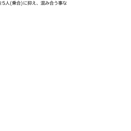
を5人(乗合)に抑え、混み合う事な